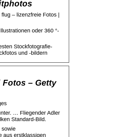
itphotos
flug – lizenzfreie Fotos |
Illustrationen oder 360 °-
esten Stockfotografie-
ckfotos und -bildern
 Fotos – Getty
ges
nter. … Fliegender Adler
lken Standard-Bild.
 sowie
e aus erstklassigen