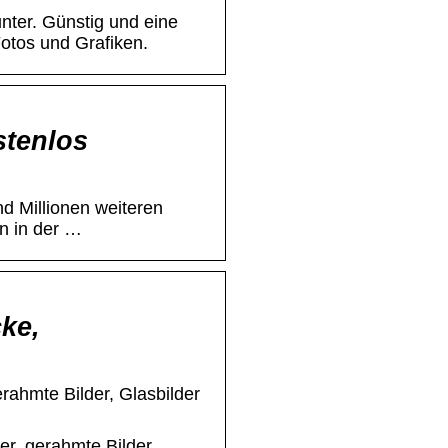
nter. Günstig und eine
Fotos und Grafiken.
stenlos
d Millionen weiteren
en in der …
cke,
erahmte Bilder, Glasbilder
er, gerahmte Bilder,