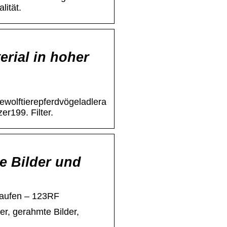
lität.
erial in hoher
ewolftierepferdvögeladlera
er199. Filter.
ie Bilder und
 Kaufen – 123RF
er, gerahmte Bilder,