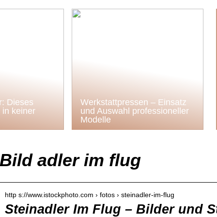
: Dieses
Werkstattpressen – Einsatz
in keiner
und Auswahl professioneller
Modelle
Bild adler im flug
http s://www.istockphoto.com › fotos › steinadler-im-flug
Steinadler Im Flug – Bilder und S