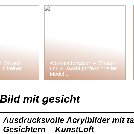
: Dieses
Werkstattpressen – Einsatz
in keiner
und Auswahl professioneller
Modelle
Bild mit gesicht
Ausdrucksvolle Acrylbilder mit t
Gesichtern – KunstLoft