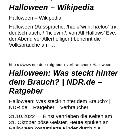
Halloween – Wikipedia
Halloween – Wikipedia
Halloween (Aussprache: /hæləˈwiːn, hæloʊ̯ˈiːn/,
deutsch auch: / ˈhɛloviːn/, von All Hallows’ Eve,
der Abend vor Allerheiligen) benennt die
Volksbräuche am …
http s://www.ndr.de › ratgeber › verbraucher › Halloween-…
Halloween: Was steckt hinter
dem Brauch? | NDR.de –
Ratgeber
Halloween: Was steckt hinter dem Brauch? |
NDR.de – Ratgeber – Verbraucher
31.10.2022 — Einst vertrieben die Kelten am
31. Oktober böse Geister. Heute spuken an
Halloween kostümierte Kinder durch die