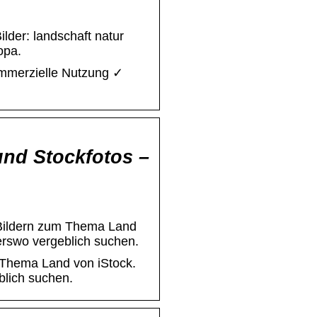
lder: landschaft natur
opa.
kommerzielle Nutzung ✓
und Stockfotos –
 Bildern zum Thema Land
erswo vergeblich suchen.
m Thema Land von iStock.
blich suchen.