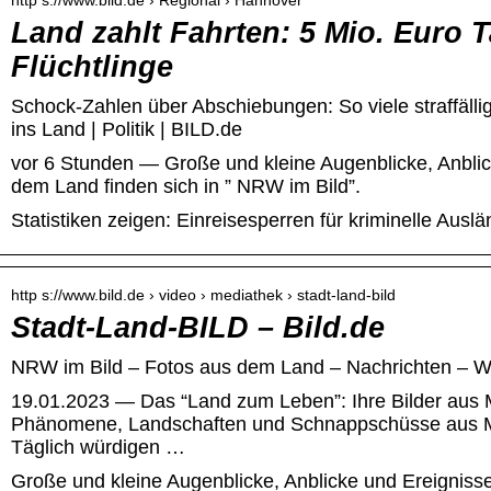
http s://www.bild.de › Regional › Hannover
Land zahlt Fahrten: 5 Mio. Euro T
Flüchtlinge
Schock-Zahlen über Abschiebungen: So viele straffäll
ins Land | Politik | BILD.de
vor 6 Stunden — Große und kleine Augenblicke, Anbli
dem Land finden sich in ” NRW im Bild”.
Statistiken zeigen: Einreisesperren für kriminelle Ausl
http s://www.bild.de › video › mediathek › stadt-land-bild
Stadt-Land-BILD – Bild.de
NRW im Bild – Fotos aus dem Land – Nachrichten –
19.01.2023 — Das “Land zum Leben”: Ihre Bilder aus M
Phänomene, Landschaften und Schnappschüsse aus 
Täglich würdigen …
Große und kleine Augenblicke, Anblicke und Ereigniss