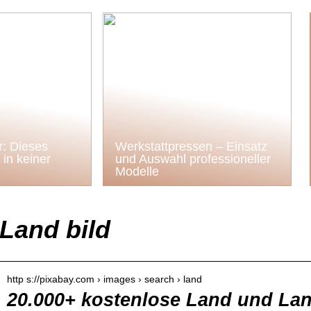
: Dieses
Werkstattpressen – Einsatz
in keiner
und Auswahl professioneller
Modelle
Land bild
http s://pixabay.com › images › search › land
20.000+ kostenlose Land und Lan