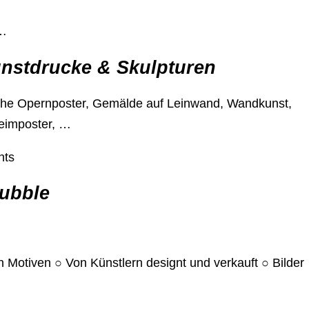
-…
unstdrucke & Skulpturen
che Opernposter, Gemälde auf Leinwand, Wandkunst,
eimposter, …
nts
ubble
 Motiven ○ Von Künstlern designt und verkauft ○ Bilder