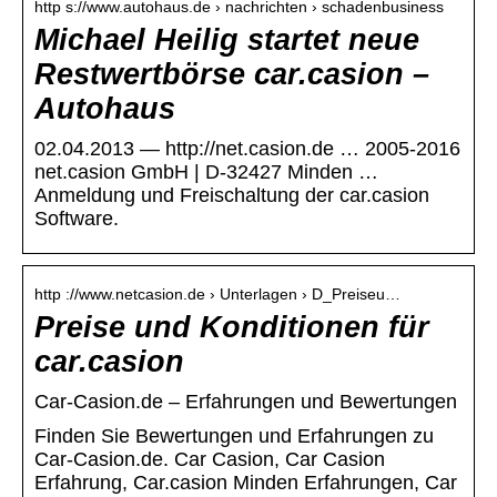
http s://www.autohaus.de › nachrichten › schadenbusiness
Michael Heilig startet neue
Restwertbörse car.casion –
Autohaus
02.04.2013 — http://net.casion.de … 2005-2016
net.casion GmbH | D-32427 Minden …
Anmeldung und Freischaltung der car.casion
Software.
http ://www.netcasion.de › Unterlagen › D_Preiseu…
Preise und Konditionen für
car.casion
Car-Casion.de – Erfahrungen und Bewertungen
Finden Sie Bewertungen und Erfahrungen zu
Car-Casion.de. Car Casion, Car Casion
Erfahrung, Car.casion Minden Erfahrungen, Car