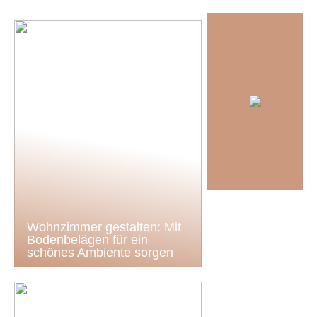
Wohnzimmer gestalten: Mit
Bodenbelägen für ein
schönes Ambiente sorgen