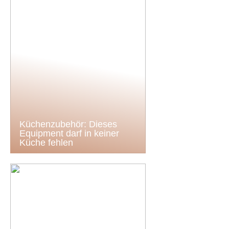
Küchenzubehör: Dieses
Equipment darf in keiner
Küche fehlen