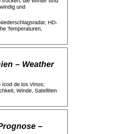
 trocken; die Winter sind
 windig und
 Niederschlagsradar, HD-
iche Temperaturen,
nien – Weather
 Icod de los Vinos;
keit, Winde, Satelliten
 Prognose –