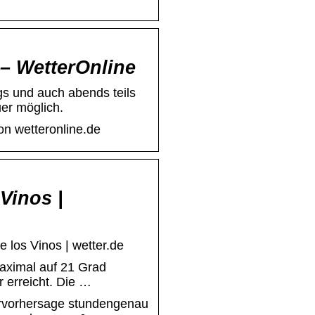
 – WetterOnline
gs und auch abends teils
er möglich.
on wetteronline.de
Vinos |
e los Vinos | wetter.de
maximal auf 21 Grad
r erreicht. Die …
tervorhersage stundengenau