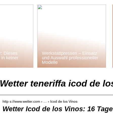
: Dieses
Werkstattpressen – Einsatz
in keiner
und Auswahl professioneller
Modelle
Wetter teneriffa icod de lo
http s://www.wetter.com › … › Icod de los Vinos
Wetter Icod de los Vinos: 16 Tag