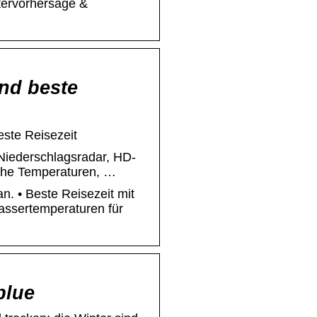
tervorhersage &
und beste
este Reisezeit
 Niederschlagsradar, HD-
iche Temperaturen, …
n. • Beste Reisezeit mit
assertemperaturen für
blue