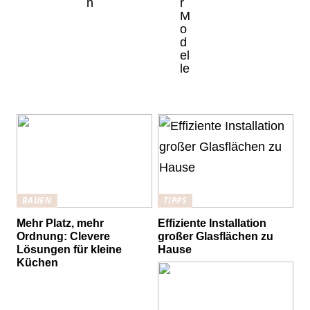
n
r
M
o
d
el
le
BAUEN
TIPPS
Mehr Platz, mehr
Effiziente Installation
Ordnung: Clevere
großer Glasflächen zu
Lösungen für kleine
Hause
Küchen