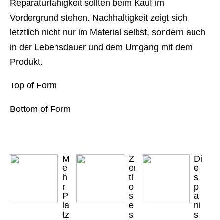
Reparaturfähigkeit sollten beim Kauf im
Vordergrund stehen. Nachhaltigkeit zeigt sich
letztlich nicht nur im Material selbst, sondern auch
in der Lebensdauer und dem Umgang mit dem
Produkt.
Top of Form
Bottom of Form
M
Z
Di
e
ei
e
h
tl
s
r
o
p
P
s
a
la
e
ni
tz
s
s