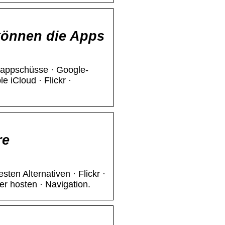
können die Apps
nappschüsse · Google-
e iCloud · Flickr ·
re
ten Alternativen · Flickr ·
r hosten · Navigation.