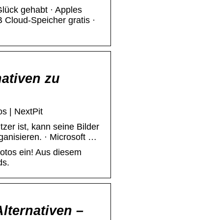
ück gehabt · Apples
 Cloud-Speicher gratis ·
nativen zu
s | NextPit
r ist, kann seine Bilder
ganisieren. · Microsoft …
Fotos ein! Aus diesem
ds.
lternativen –