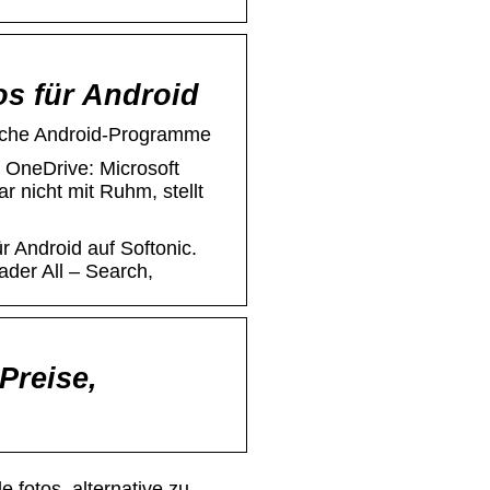
os für Android
liche Android-Programme
 OneDrive: Microsoft
r nicht mit Ruhm, stellt
r Android auf Softonic.
der All – Search,
Preise,
e fotos, alternative zu