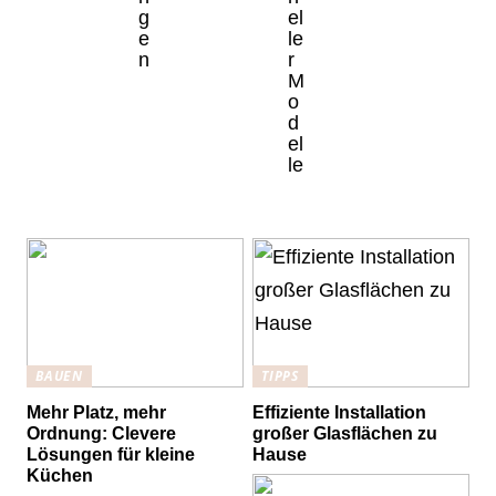
g
el
e
le
n
r
M
o
d
el
le
BAUEN
TIPPS
Mehr Platz, mehr
Effiziente Installation
Ordnung: Clevere
großer Glasflächen zu
Lösungen für kleine
Hause
Küchen