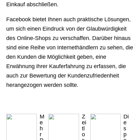
Einkauf abschließen.
Facebook bietet Ihnen auch praktische Lösungen,
um sich einen Eindruck von der Glaubwürdigkeit
des Online-Shops zu verschaffen. Darüber hinaus
sind eine Reihe von Internethändlern zu sehen, die
den Kunden die Möglichkeit geben, eine
Erwähnung ihrer Kauferfahrung zu erfassen, die
auch zur Bewertung der Kundenzufriedenheit
herangezogen werden sollte.
M
Z
Di
e
ei
e
h
tl
s
r
o
p